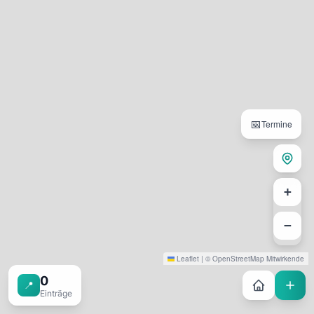
📅
Termine
+
−
Leaflet
|
©
OpenStreetMap
Mitwirkende
0
📍
Einträge