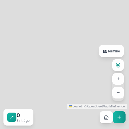
📅
Termine
+
−
Leaflet
|
©
OpenStreetMap
Mitwirkende
0
📍
Einträge