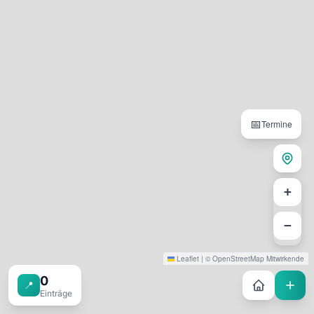
📅
Termine
+
−
Leaflet
|
©
OpenStreetMap
Mitwirkende
0
📍
Einträge