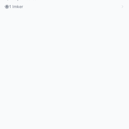
🐝
1 Imker