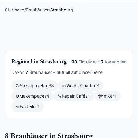
Startseite
/
Brauhäuser
/
Strasbourg
Regional in Strasbourg
90
Einträge in
7
Kategorien
Davon
7
Brauhäuser – aktuell auf dieser Seite.
🤝
Sozialprojekte
68
🧺
Wochenmärkte
8
⚙️
Makerspaces
4
🔧
Repair Cafés
1
🐝
Imker
1
🥕
Fairteiler
1
8
Brauhäuser in Strasbourg