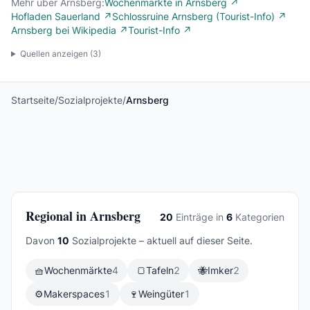
Mehr über Arnsberg:
Wochenmärkte in Arnsberg ↗
Hofladen Sauerland ↗
Schlossruine Arnsberg (Tourist-Info) ↗
Arnsberg bei Wikipedia ↗
Tourist-Info ↗
Quellen anzeigen (
3
)
Startseite
/
Sozialprojekte
/
Arnsberg
Regional in Arnsberg
20
Einträge in
6
Kategorien
Davon
10
Sozialprojekte – aktuell auf dieser Seite.
🧺
Wochenmärkte
4
🍞
Tafeln
2
🐝
Imker
2
⚙️
Makerspaces
1
🍷
Weingüter
1