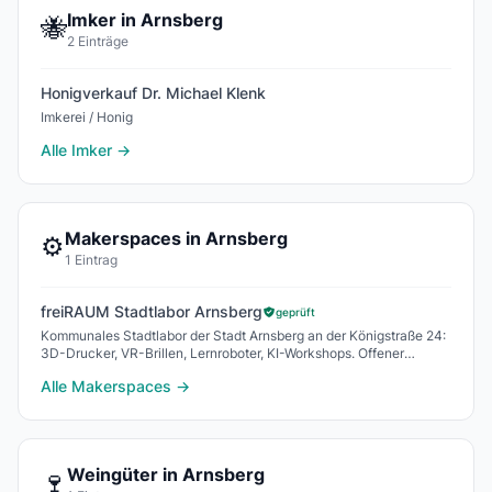
Imker in Arnsberg
🐝
2 Einträge
Honigverkauf Dr. Michael Klenk
Imkerei / Honig
Alle Imker →
Makerspaces in Arnsberg
⚙️
1 Eintrag
freiRAUM Stadtlabor Arnsberg
geprüft
Kommunales Stadtlabor der Stadt Arnsberg an der Königstraße 24:
3D-Drucker, VR-Brillen, Lernroboter, KI-Workshops. Offener
Zugang Di 10–13, Mi 10–17 Uhr. Kosten
Alle Makerspaces →
Weingüter in Arnsberg
🍷