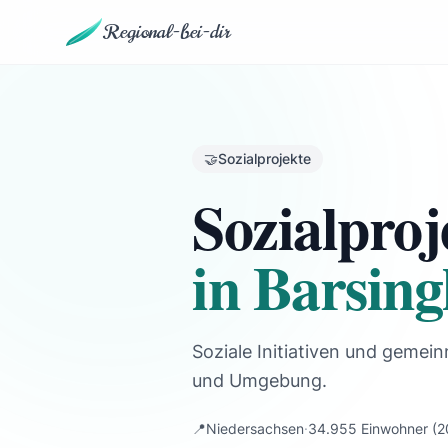
Regional-bei-dir
🤝
Sozialprojekte
Sozialproj
in Barsin
Soziale Initiativen und gemein
und Umgebung.
📍
Niedersachsen
·
34.955 Einwohner
(2