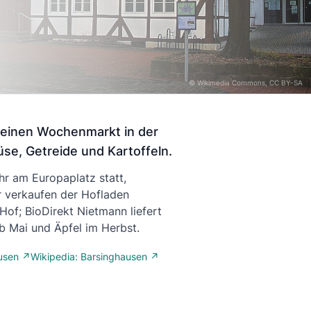
©
Wikimedia Commons
, CC BY-SA
seinen Wochenmarkt in der
se, Getreide und Kartoffeln.
r am Europaplatz statt,
 verkaufen der Hofladen
of; BioDirekt Nietmann liefert
b Mai und Äpfel im Herbst.
ausen ↗
Wikipedia: Barsinghausen ↗