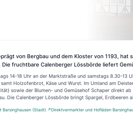
eprägt von Bergbau und dem Kloster von 1193, hat 
Die fruchtbare Calenberger Lössbörde liefert Gemü
ags 14-18 Uhr an der Marktstraße und samstags 8.30-13 Uh
 samt Holzofenbrot, Käse und Wurst. Im Umland am Deister
lität) sowie der Blumen- und Gemüsehof Schaper direkt ab H
u. Die Calenberger Lössbörde bringt Spargel, Erdbeeren a
 Barsinghausen (Stadt) ↗
Direktvermarkter und Hofläden Barsingh