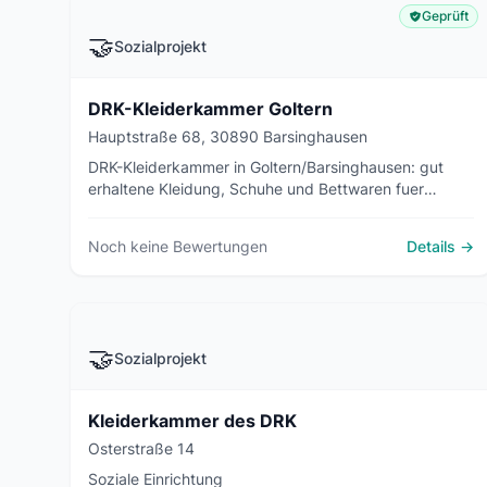
Geprüft
🤝
Sozialprojekt
DRK-Kleiderkammer Goltern
Hauptstraße 68, 30890 Barsinghausen
DRK-Kleiderkammer in Goltern/Barsinghausen: gut
erhaltene Kleidung, Schuhe und Bettwaren fuer
Beduerftige - kostenlos oder gegen geringe Gebuehr,
monatlich geoeffnet.
Noch keine Bewertungen
Details →
🤝
Sozialprojekt
Kleiderkammer des DRK
Osterstraße 14
Soziale Einrichtung