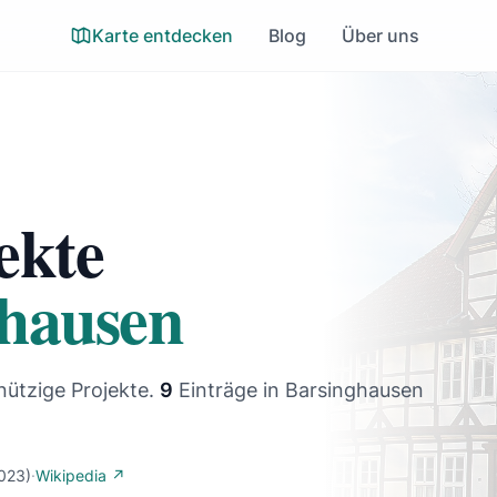
Karte entdecken
Blog
Über uns
ekte
ghausen
nützige Projekte.
9
Einträge
in Barsinghausen
023)
·
Wikipedia ↗