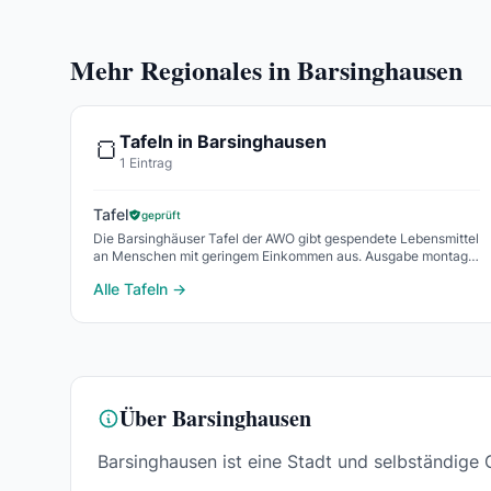
Mehr Regionales in Barsinghausen
Tafeln in Barsinghausen
🍞
1 Eintrag
Tafel
geprüft
Die Barsinghäuser Tafel der AWO gibt gespendete Lebensmittel
an Menschen mit geringem Einkommen aus. Ausgabe montags
und donnerstags von 15 bis 18 Uhr in der La
Alle Tafeln →
Über Barsinghausen
Barsinghausen ist eine Stadt und selbständig