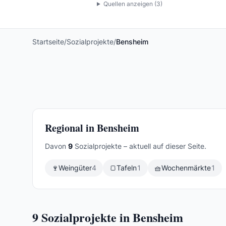
Quellen anzeigen (
3
)
Startseite
/
Sozialprojekte
/
Bensheim
Regional in Bensheim
Davon
9
Sozialprojekte – aktuell auf dieser Seite.
🍷
Weingüter
4
🍞
Tafeln
1
🧺
Wochenmärkte
1
9
Sozialprojekte in Bensheim