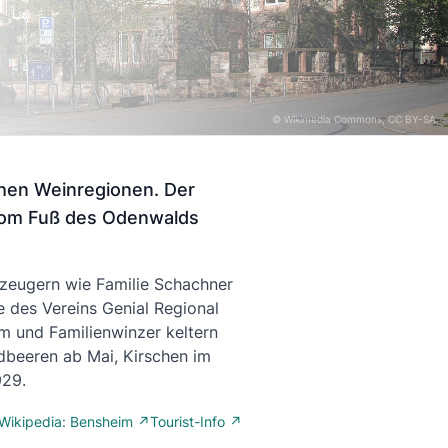
©
Wikimedia Commons
, CC BY-SA
chen Weinregionen. Der
vom Fuß des Odenwalds
rzeugern wie Familie Schachner
 des Vereins Genial Regional
m und Familienwinzer keltern
dbeeren ab Mai, Kirschen im
929.
Wikipedia: Bensheim ↗
Tourist-Info ↗