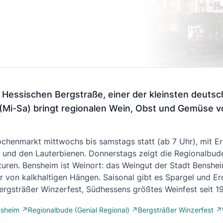
 Hessischen Bergstraße, einer der kleinsten deuts
(Mi-Sa) bringt regionalen Wein, Obst und Gemüse 
chenmarkt mittwochs bis samstags statt (ab 7 Uhr), mit E
f und den Lauterbienen. Donnerstags zeigt die Regionalbude
ren. Bensheim ist Weinort: das Weingut der Stadt Benshei
r von kalkhaltigen Hängen. Saisonal gibt es Spargel und Er
gsträßer Winzerfest, Südhessens größtes Weinfest seit 1
nsheim ↗
Regionalbude (Genial Regional) ↗
Bergsträßer Winzerfest ↗