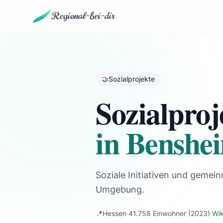
Regional-bei-dir
🤝
Sozialprojekte
Sozialproj
in Benshe
Soziale Initiativen und gemein
Umgebung.
📍
Hessen
·
41.758 Einwohner
(2023)
·
Wi