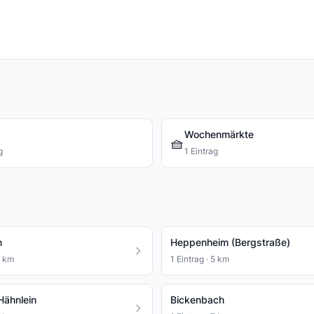
Wochenmärkte
🧺
g
1 Eintrag
n
Heppenheim (Bergstraße)
5 km
1 Eintrag · 5 km
Hähnlein
Bickenbach