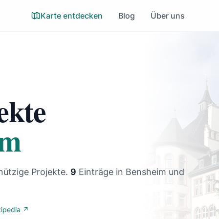
Karte entdecken
Blog
Über uns
ekte
im
nützige Projekte.
9
Einträge
in Bensheim und
kipedia ↗