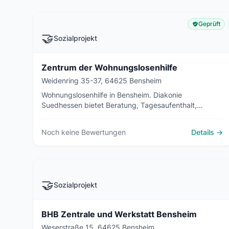
Geprüft
🤝
Sozialprojekt
Zentrum der Wohnungslosenhilfe
Weidenring 35-37, 64625 Bensheim
Wohnungslosenhilfe in Bensheim. Diakonie
Suedhessen bietet Beratung, Tagesaufenthalt,
Uebernachtung und mobile Wohnhilfe fuer
wohnungslose Menschen an der Bergstrasse.
Noch keine Bewertungen
Details →
🤝
Sozialprojekt
BHB Zentrale und Werkstatt Bensheim
Weserstraße 15, 64625 Bensheim