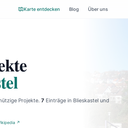
Karte entdecken
Blog
Über uns
ekte
tel
nützige Projekte.
7
Einträge
in Blieskastel und
ikipedia ↗