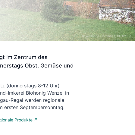
©
Wikimedia Commons
, CC BY-SA
iegt im Zentrum des
nnerstags Obst, Gemüse und
atz (donnerstags 8-12 Uhr)
nd-Imkerei Biohonig Wenzel in
sgau-Regal werden regionale
am ersten Septembersonntag.
gionale Produkte ↗