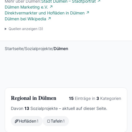
Mehr über Dülmen:
Stadt Dülmen – Stadtporträt ↗
Dülmen Marketing e.V. ↗
Direktvermarkter und Hofläden in Dülmen ↗
Dülmen bei Wikipedia ↗
Quellen anzeigen (
3
)
Startseite
/
Sozialprojekte
/
Dülmen
Regional in Dülmen
15
Einträge in
3
Kategorien
Davon
13
Sozialprojekte – aktuell auf dieser Seite.
🌾
Hofläden
1
🍞
Tafeln
1