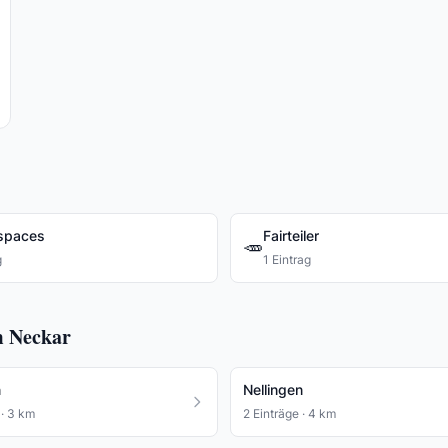
spaces
Fairteiler
🥕
g
1 Eintrag
m Neckar
n
Nellingen
 · 3 km
2 Einträge · 4 km