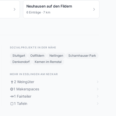
Neuhausen auf den Fildern
6 Einträge · 7 km
SOZIALPROJEKTE IN DER NÄHE
Stuttgart
Ostfildern
Nellingen
Scharnhauser Park
Denkendorf
Kernen im Remstal
MEHR IN ESSLINGEN AM NECKAR
🍷
2 Weingüter
⚙️
1 Makerspaces
🥕
1 Fairteiler
🍞
1 Tafeln