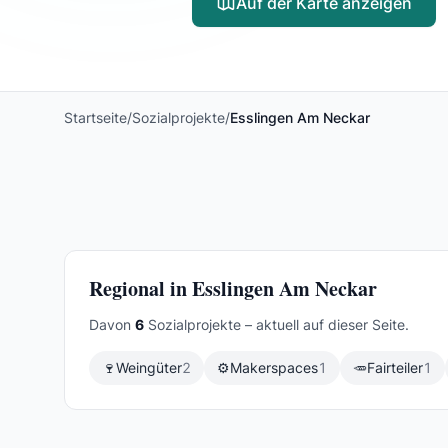
Auf der Karte anzeigen
Startseite
/
Sozialprojekte
/
Esslingen Am Neckar
Regional in Esslingen Am Neckar
Davon
6
Sozialprojekte – aktuell auf dieser Seite.
🍷
Weingüter
2
⚙️
Makerspaces
1
🥕
Fairteiler
1