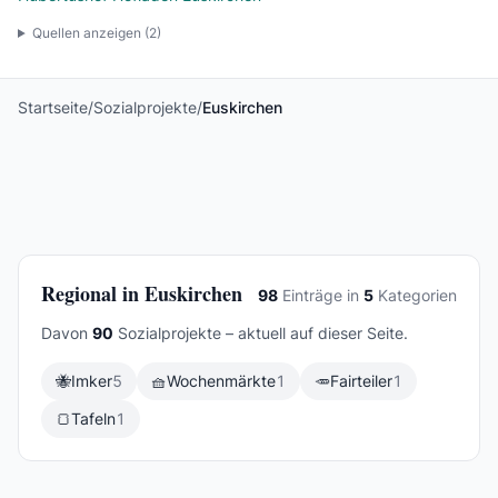
Quellen anzeigen (
2
)
Startseite
/
Sozialprojekte
/
Euskirchen
Regional in Euskirchen
98
Einträge in
5
Kategorien
Davon
90
Sozialprojekte – aktuell auf dieser Seite.
🐝
Imker
5
🧺
Wochenmärkte
1
🥕
Fairteiler
1
🍞
Tafeln
1