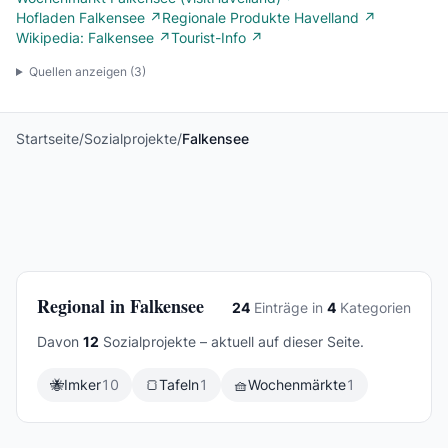
Hofladen Falkensee ↗
Regionale Produkte Havelland ↗
Wikipedia: Falkensee ↗
Tourist-Info ↗
Quellen anzeigen (
3
)
Startseite
/
Sozialprojekte
/
Falkensee
Regional in Falkensee
24
Einträge in
4
Kategorien
Davon
12
Sozialprojekte – aktuell auf dieser Seite.
🐝
Imker
10
🍞
Tafeln
1
🧺
Wochenmärkte
1