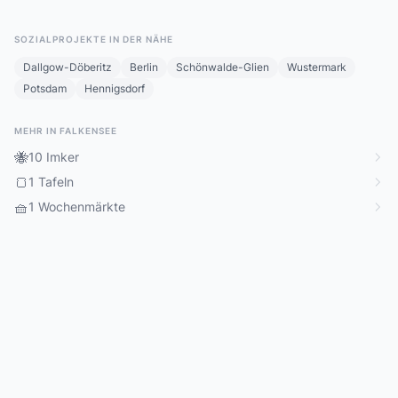
SOZIALPROJEKTE IN DER NÄHE
Dallgow-Döberitz
Berlin
Schönwalde-Glien
Wustermark
Potsdam
Hennigsdorf
MEHR IN FALKENSEE
🐝
10 Imker
🍞
1 Tafeln
🧺
1 Wochenmärkte