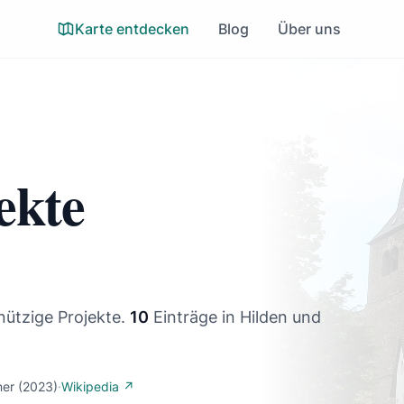
Karte entdecken
Blog
Über uns
ekte
nützige Projekte.
10
Einträge
in Hilden und
ner
(2023)
·
Wikipedia ↗