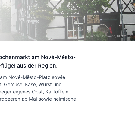
©
Wikimedia Commons
, CC BY-SA
r Wochenmarkt am Nové-Město-
flügel aus der Region.
) am Nové-Město-Platz sowie
t, Gemüse, Käse, Wurst und
eger eigenes Obst, Kartoffeln
Erdbeeren ab Mai sowie heimische