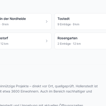
in der Nordheide
Tostedt
 · 9 km
9 Einträge · 9 km
storf
Rosengarten
· 12 km
2 Einträge · 12 km
innützige Projekte – direkt vor Ort, quellgeprüft. Hollenstedt ist
t etwa 3600 Einwohnern. Auch im Bereich nachhaltiger und
Hollenstedt und Umgebung mit aktuellen Öffnungszeiten,