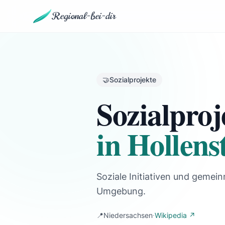
Regional-bei-dir
🤝
Sozialprojekte
Sozialproj
in Hollens
Soziale Initiativen und gemein
Umgebung.
📍
Niedersachsen
·
Wikipedia ↗