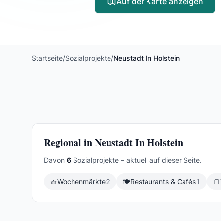
Auf der Karte anzeigen
Startseite
/
Sozialprojekte
/
Neustadt In Holstein
Regional in Neustadt In Holstein
Davon
6
Sozialprojekte – aktuell auf dieser Seite.
🧺
Wochenmärkte
2
🍽️
Restaurants & Cafés
1
🍞