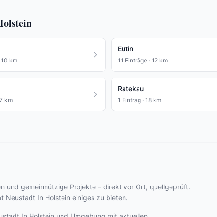
Holstein
Eutin
· 10 km
11 Einträge · 12 km
Ratekau
17 km
1 Eintrag · 18 km
ven und gemeinnützige Projekte – direkt vor Ort, quellgeprüft.
 Neustadt In Holstein einiges zu bieten.
Neustadt In Holstein und Umgebung mit aktuellen