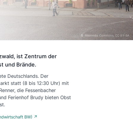
©
Wikimedia Commons
, CC BY-SA
wald, ist Zentrum der
st und Brände.
ete Deutschlands. Der
kt statt (8 bis 12:30 Uhr) mit
Renner, die Fessenbacher
nd Ferienhof Brudy bieten Obst
st.
andwirtschaft BW) ↗