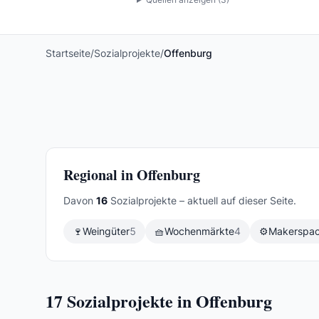
Startseite
/
Sozialprojekte
/
Offenburg
Regional in Offenburg
Davon
16
Sozialprojekte – aktuell auf dieser Seite.
🍷
Weingüter
5
🧺
Wochenmärkte
4
⚙️
Makerspa
17
Sozialprojekte in Offenburg