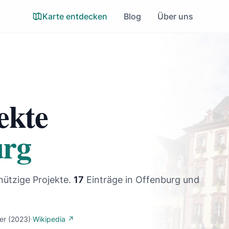
Karte entdecken
Blog
Über uns
ekte
urg
nützige Projekte.
17
Einträge
in Offenburg und
er
(2023)
·
Wikipedia ↗