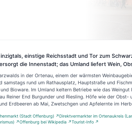
zigtals, einstige Reichsstadt und Tor zum Schwarz
sorgt die Innenstadt; das Umland liefert Wein, Ob
arzwalds in der Ortenau, einem der wärmsten Weinbaugebi
 samstags rund um Rathausplatz, Hauptstraße und Fischmar
 und Bioware. Im Umland keltern Betriebe wie das Weingut 
 Reiner End Burgunder und Riesling. Höfe wie der Obst- u
 und Erdbeeren ab Mai, Zwetschgen und Apfelernte im Herb
henmarkt (Stadt Offenburg) ↗
Direktvermarkter im Ortenaukreis (L
urismus) ↗
Offenburg bei Wikipedia ↗
Tourist-Info ↗