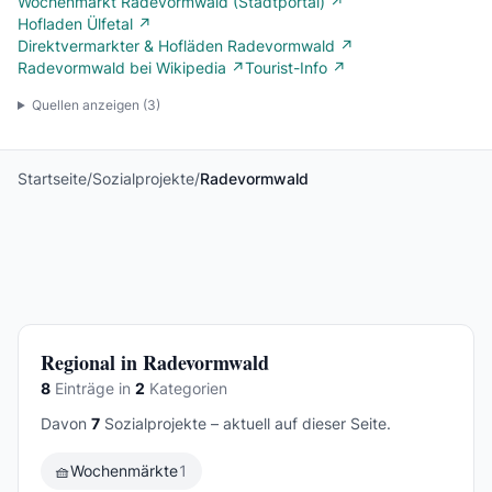
Wochenmarkt Radevormwald (Stadtportal) ↗
Hofladen Ülfetal ↗
Direktvermarkter & Hofläden Radevormwald ↗
Radevormwald bei Wikipedia ↗
Tourist-Info ↗
Quellen anzeigen (
3
)
Startseite
/
Sozialprojekte
/
Radevormwald
Regional in Radevormwald
8
Einträge in
2
Kategorien
Davon
7
Sozialprojekte – aktuell auf dieser Seite.
🧺
Wochenmärkte
1