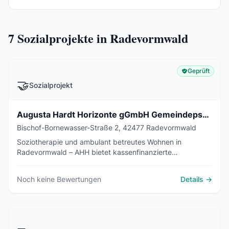
7
Sozialprojekte in Radevormwald
Geprüft
🤝
Sozialprojekt
Augusta Hardt Horizonte gGmbH Gemeindepsychiatrische Dienste
Bischof-Bornewasser-Straße 2, 42477 Radevormwald
Soziotherapie und ambulant betreutes Wohnen in
Radevormwald – AHH bietet kassenfinanzierte
Unterstützung für Menschen mit psychischen
Erkrankungen (§37a SGB V).
Noch keine Bewertungen
Details →