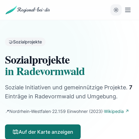
Regional-bei-dir
🤝
Sozialprojekte
Sozialprojekte
in Radevormwald
Soziale Initiativen und gemeinnützige Projekte.
7
Einträge
in Radevormwald und Umgebung.
📍
Nordrhein-Westfalen
·
22.159 Einwohner
(2023)
·
Wikipedia ↗
Auf der Karte anzeigen