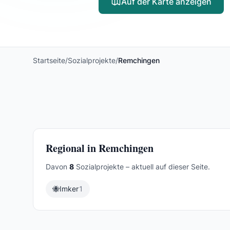
Auf der Karte anzeigen
Startseite
/
Sozialprojekte
/
Remchingen
Regional in Remchingen
Davon
8
Sozialprojekte – aktuell auf dieser Seite.
🐝
Imker
1