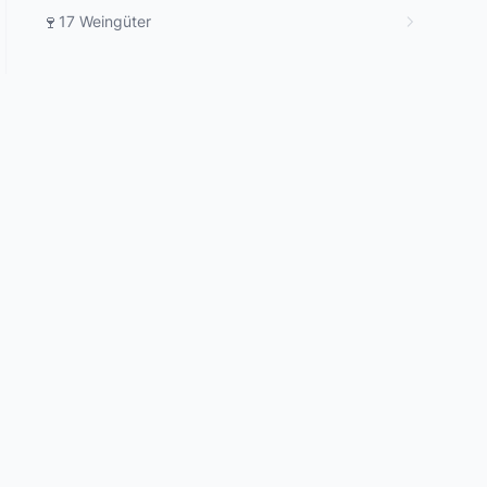
🍷
17 Weingüter