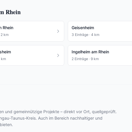
am Rhein
m Rhein
Geisenheim
· 2 km
3 Einträge · 4 km
sheim
Ingelheim am Rhein
8 km
2 Einträge · 9 km
ven und gemeinnützige Projekte – direkt vor Ort, quellgeprüft.
ngau-Taunus-Kreis. Auch im Bereich nachhaltiger und
bieten.