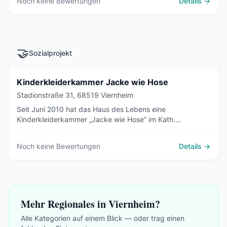
Noch keine Bewertungen
Details →
🤝
Sozialprojekt
Kinderkleiderkammer Jacke wie Hose
Stadionstraße 31, 68519 Viernheim
Seit Juni 2010 hat das Haus des Lebens eine
Kinderkleiderkammer „Jacke wie Hose“ im Kath.
Sozialzentrum Viernheims in der Stadionstraße
(gegenüber Vogelpark). Hier kann Kinderkleidung Größe
Noch keine Bewertungen
Details →
62-152 gegen Vorlage eines entsprechenden Ausweises
zu günstigen
Mehr Regionales in Viernheim?
Alle Kategorien auf einem Blick — oder trag einen