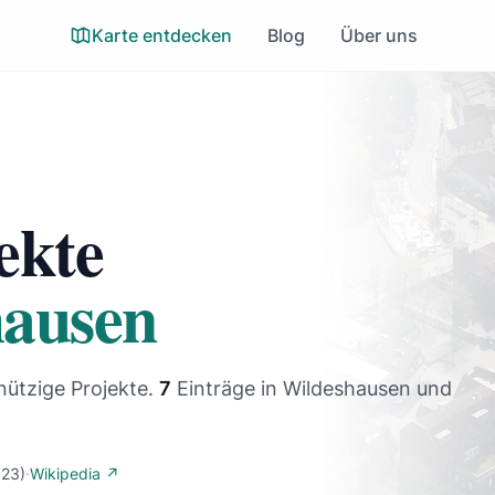
Karte entdecken
Blog
Über uns
ekte
hausen
nützige Projekte.
7
Einträge
in Wildeshausen und
23)
·
Wikipedia ↗