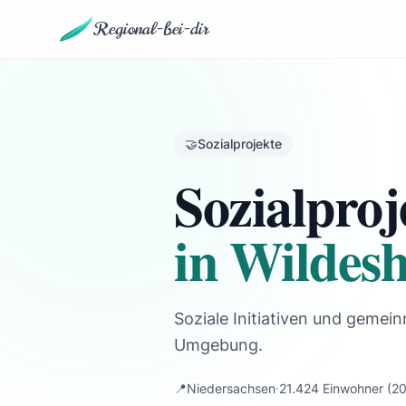
Regional-bei-dir
🤝
Sozialprojekte
Sozialproj
in Wildes
Soziale Initiativen und gemein
Umgebung.
📍
Niedersachsen
·
21.424 Einwohner
(20