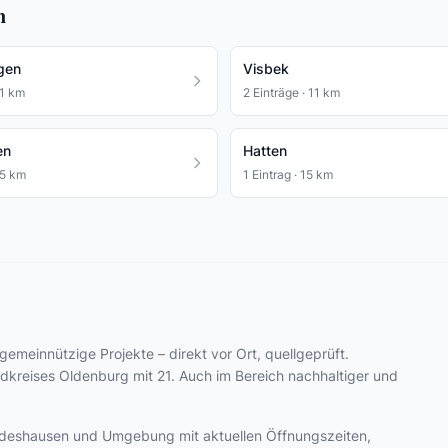
n
gen
Visbek
11 km
2 Einträge · 11 km
en
Hatten
15 km
1 Eintrag · 15 km
 gemeinnützige Projekte – direkt vor Ort, quellgeprüft.
ndkreises Oldenburg mit 21. Auch im Bereich nachhaltiger und
 Wildeshausen und Umgebung mit aktuellen Öffnungszeiten,