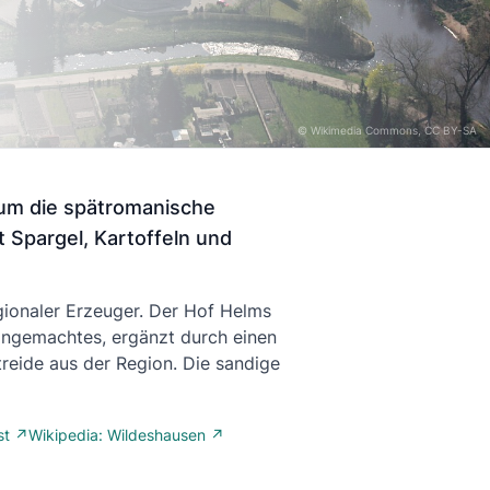
©
Wikimedia Commons
, CC BY-SA
 um die spätromanische
 Spargel, Kartoffeln und
ionaler Erzeuger. Der Hof Helms
Eingemachtes, ergänzt durch einen
reide aus der Region. Die sandige
st ↗
Wikipedia: Wildeshausen ↗