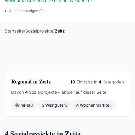
Weinhof Kloster Posa ↗
Zeitz bei Wikipedia ↗
Quellen anzeigen (
2
)
Startseite
/
Sozialprojekte
/
Zeitz
Regional in Zeitz
10
Einträge in
4
Kategorien
Davon
4
Sozialprojekte – aktuell auf dieser Seite.
🐝
Imker
3
🍷
Weingüter
2
🧺
Wochenmärkte
1
4
Sozialprojekte in Zeitz