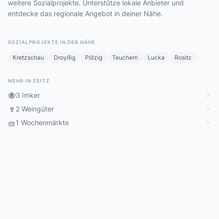
weitere Sozialprojekte. Unterstütze lokale Anbieter und
entdecke das regionale Angebot in deiner Nähe.
SOZIALPROJEKTE IN DER NÄHE
Kretzschau
Droyßig
Pölzig
Teuchern
Lucka
Rositz
MEHR IN ZEITZ
🐝
3 Imker
🍷
2 Weingüter
🧺
1 Wochenmärkte