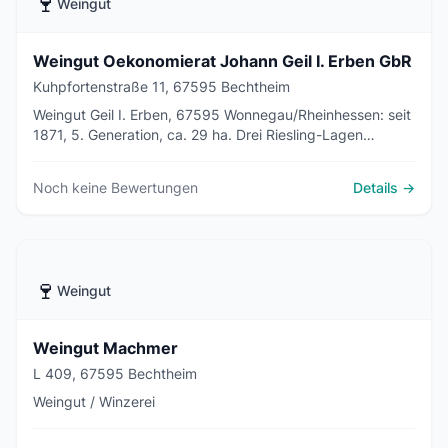
🍷
Weingut
Weingut Oekonomierat Johann Geil I. Erben GbR
Kuhpfortenstraße 11, 67595 Bechtheim
Weingut Geil I. Erben, 67595 Wonnegau/Rheinhessen: seit
1871, 5. Generation, ca. 29 ha. Drei Riesling-Lagen
(Geyersberg, Rosengarten, Hasensprung).
Staatsehrenpreis 2020, Gault Millau 3 Trauben.
Noch keine Bewertungen
Details →
Winzersekt + Shop.
🍷
Weingut
Weingut Machmer
L 409, 67595 Bechtheim
Weingut / Winzerei