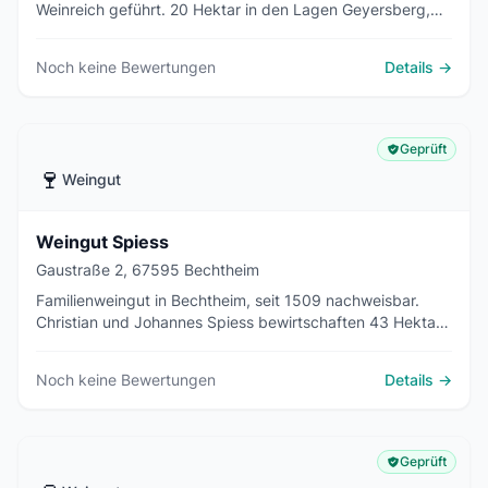
Weinreich geführt. 20 Hektar in den Lagen Geyersberg,
Hasensprung, Rosengarten und Stein. Riesling, Burgunder,
Naturweine und Sekt. Mitglied Maxime Herkunft.
Noch keine Bewertungen
Details →
Geprüft
🍷
Weingut
Weingut Spiess
Gaustraße 2, 67595 Bechtheim
Familienweingut in Bechtheim, seit 1509 nachweisbar.
Christian und Johannes Spiess bewirtschaften 43 Hektar
in Südlage auf Löss-Lehm und Kalkstein. Schwerpunkt
Riesling, Burgundersorten und Spätburgunder.
Noch keine Bewertungen
Details →
Geprüft