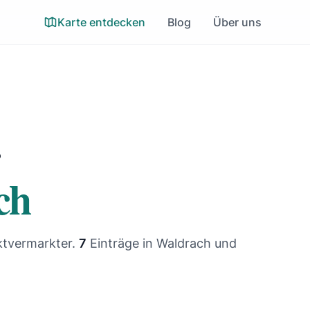
Karte entdecken
Blog
Über uns
r
ch
ktvermarkter.
7
Einträge
in Waldrach und