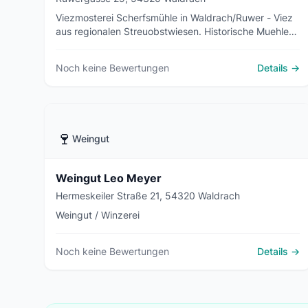
Viezmosterei Scherfsmühle in Waldrach/Ruwer - Viez
aus regionalen Streuobstwiesen. Historische Muehle
am Muehlbach, Ferienwohnungen. Direktverkauf
Mo+Di 9-13, Do+Fr 15-18 Uhr.
Noch keine Bewertungen
Details →
🍷
Weingut
Weingut Leo Meyer
Hermeskeiler Straße 21, 54320 Waldrach
Weingut / Winzerei
Noch keine Bewertungen
Details →