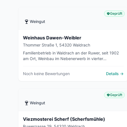
Geprüft
🍷
Weingut
Weinhaus Dawen-Weibler
Thommer Straße 1, 54320 Waldrach
Familienbetrieb in Waldrach an der Ruwer, seit 1902
am Ort, Weinbau im Nebenerwerb in vierter
Generation (Riesling, Spätburgunder, Kerner) auf 1 ha;
Weinstube seit Herbst 2022, Gästezimmer.
Noch keine Bewertungen
Details →
Geprüft
🍷
Weingut
Viezmosterei Scherf (Scherfsmühle)
Ruwergasse 29, 54320 Waldrach