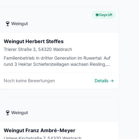
Geprüft
🍷
Weingut
Weingut Herbert Steffes
Trierer Straße 3, 54320 Waldrach
Familienbetrieb in dritter Generation im Ruwertal: Auf
rund 3 Hektar Schiefersteillagen wachsen Riesling,
Weißburgunder und Spätburgunder. Weinproben im
Gewölbekeller sowie Ferienwohnung für bis zu sechs
Noch keine Bewertungen
Details →
Personen.
🍷
Weingut
Weingut Franz Ambré-Meyer
Untere Kirchstraße 7, 54320 Waldrach