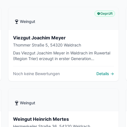
Geprüft
🍷
Weingut
Viezgut Joachim Meyer
Thommer Straße 5, 54320 Waldrach
Das Viezgut Joachim Meyer in Waldrach im Ruwertal
(Region Trier) erzeugt in erster Generation
traditionellen Viez sowie Viez-Secco, Glühviez,
Apfelsaft und Apfelessig von rund 400
Noch keine Bewertungen
Details →
Streuobstbäumen.
🍷
Weingut
Weingut Heinrich Mertes
Hermeskeiler Straße 36, 54320 Waldrach