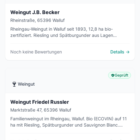
Weingut J.B. Becker
Rheinstraße, 65396 Walluf
Rheingau-Weingut in Walluf seit 1893, 12,8 ha bio-
zertifiziert. Riesling und Spätburgunder aus Lagen
Walkenberg und Oberberg, ungefiltert, Spontangärung,
Direktvermarktung ab Hof und Online-Shop.
Noch keine Bewertungen
Details →
Geprüft
🍷
Weingut
Weingut Friedel Russler
Marktstraße 47, 65396 Walluf
Familienweingut im Rheingau, Walluf. Bio (ECOVIN) auf 11
ha mit Riesling, Spätburgunder und Sauvignon Blanc.
Direktvermarktung, Vinothek und Sekt. Drei Generationen.