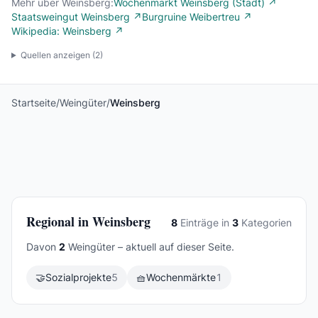
Mehr über Weinsberg:
Wochenmarkt Weinsberg (Stadt) ↗
Staatsweingut Weinsberg ↗
Burgruine Weibertreu ↗
Wikipedia: Weinsberg ↗
Quellen anzeigen (
2
)
Startseite
/
Weingüter
/
Weinsberg
Regional in Weinsberg
8
Einträge in
3
Kategorien
Davon
2
Weingüter – aktuell auf dieser Seite.
🤝
Sozialprojekte
5
🧺
Wochenmärkte
1