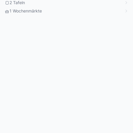
🍞
2 Tafeln
🧺
1 Wochenmärkte