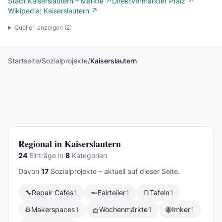
Stadt Kaiserslautern – Märkte ↗
Direktvermarkter Pfalz ↗
Wikipedia: Kaiserslautern ↗
Quellen anzeigen (
2
)
Startseite
/
Sozialprojekte
/
Kaiserslautern
Regional in Kaiserslautern
24
Einträge in
8
Kategorien
Davon
17
Sozialprojekte – aktuell auf dieser Seite.
🔧
Repair Cafés
1
🥕
Fairteiler
1
🍞
Tafeln
1
⚙️
Makerspaces
1
🧺
Wochenmärkte
1
🐝
Imker
1