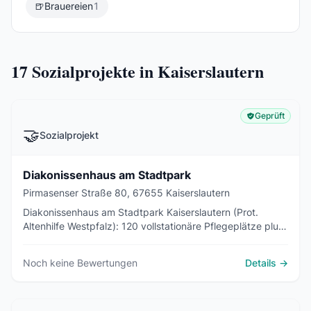
🍺
Brauereien
1
17
Sozialprojekte in Kaiserslautern
Geprüft
🤝
Sozialprojekt
Diakonissenhaus am Stadtpark
Pirmasenser Straße 80, 67655 Kaiserslautern
Diakonissenhaus am Stadtpark Kaiserslautern (Prot.
Altenhilfe Westpfalz): 120 vollstationäre Pflegeplätze plus
Servicewohnen, Demenz-WG, Tagespflege und offener
Mittagstisch.
Noch keine Bewertungen
Details →