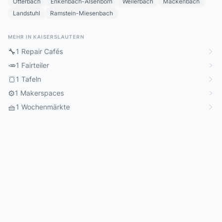
Otterbach
Enkenbach-Alsenborn
Weilerbach
Mackenbach
Landstuhl
Ramstein-Miesenbach
MEHR IN KAISERSLAUTERN
🔧
1 Repair Cafés
🥕
1 Fairteiler
🍞
1 Tafeln
⚙️
1 Makerspaces
🧺
1 Wochenmärkte