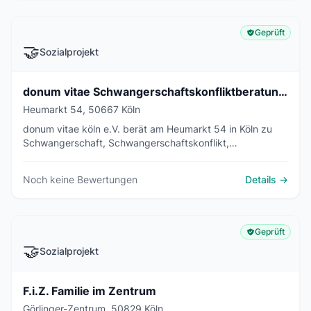
Geprüft
🤝
Sozialprojekt
donum vitae Schwangerschaftskonfliktberatungsstelle Köln e.V.
Heumarkt 54, 50667 Köln
donum vitae köln e.V. berät am Heumarkt 54 in Köln zu
Schwangerschaft, Schwangerschaftskonflikt,
vorgeburtlicher Diagnostik, unerfülltem Kinderwunsch und
vertraulicher Geburt. Die Beratung ist kostenfrei.
Noch keine Bewertungen
Details →
Geprüft
🤝
Sozialprojekt
F.i.Z. Familie im Zentrum
Görlinger-Zentrum, 50829 Köln