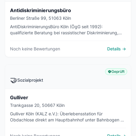
Antidiskriminierungsbüro
Berliner Straße 99, 51063 Köln
AntiDiskriminierungsBüro Köln (ÖgG seit 1992):
qualifizierte Beratung bei rassistischer Diskriminierung,
Empowerment und Falldokumentation in Köln-Mülheim.
Noch keine Bewertungen
Details →
Geprüft
🤝
Sozialprojekt
Gulliver
Trankgasse 20, 50667 Köln
Gulliver Köln (KALZ e.V.): Überlebensstation für
Obdachlose direkt am Hauptbahnhof unter Bahnbogen 1 -
360 Tage/Jahr offen, mit Frühstück, Duschen,
Postadresse und Hund-willkommen.
Noch keine Bewertungen
Details →