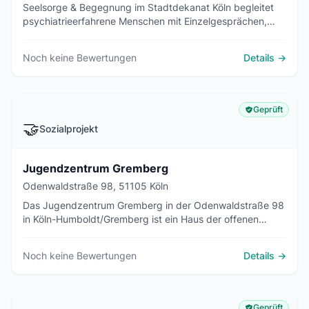
Seelsorge & Begegnung im Stadtdekanat Köln begleitet
psychiatrieerfahrene Menschen mit Einzelgesprächen,
Gruppenangeboten, Gottesdiensten und Kreativkursen im
Haus der Kirche, Auguststr. 58 in Köln-Nippes.
Noch keine Bewertungen
Details →
Geprüft
🤝
Sozialprojekt
Jugendzentrum Gremberg
Odenwaldstraße 98, 51105 Köln
Das Jugendzentrum Gremberg in der Odenwaldstraße 98
in Köln-Humboldt/Gremberg ist ein Haus der offenen
Kinder- und Jugendarbeit in Trägerschaft der
Jugendzentren Köln gGmbH (JugZ).
Noch keine Bewertungen
Details →
Geprüft