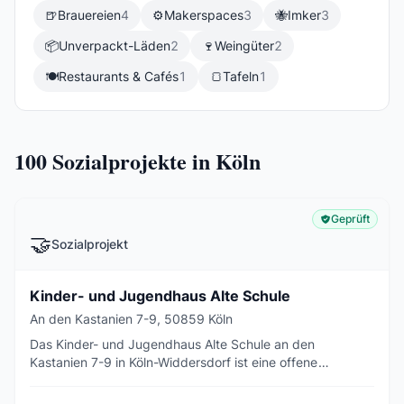
🍺
Brauereien
4
⚙️
Makerspaces
3
🐝
Imker
3
📦
Unverpackt-Läden
2
🍷
Weingüter
2
🍽️
Restaurants & Cafés
1
🍞
Tafeln
1
100
Sozialprojekte in Köln
Geprüft
🤝
Sozialprojekt
Kinder- und Jugendhaus Alte Schule
An den Kastanien 7-9, 50859 Köln
Das Kinder- und Jugendhaus Alte Schule an den
Kastanien 7-9 in Köln-Widdersdorf ist eine offene
Einrichtung der JugZ gGmbH mit Freizeit-, Sport- und
Betreuungsangeboten für Kinder und Jugendliche.