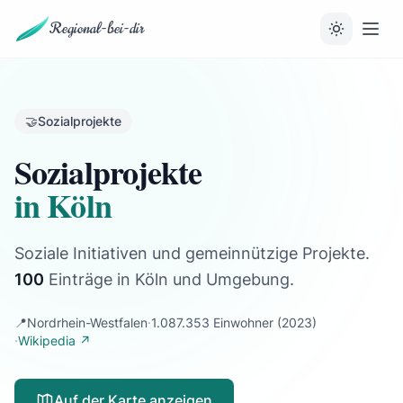
Regional-bei-dir
🤝
Sozialprojekte
Sozialprojekte
in Köln
Soziale Initiativen und gemeinnützige Projekte.
100
Einträge
in Köln und Umgebung.
📍
Nordrhein-Westfalen
·
1.087.353 Einwohner
(2023)
·
Wikipedia ↗
Auf der Karte anzeigen