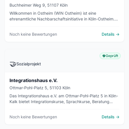
Buchheimer Weg 9, 51107 Köln
Willkommen in Ostheim (WIN Ostheim) ist eine
ehrenamtliche Nachbarschaftsinitiative in Köln-Ostheim.
Sie unterstützt Geflüchtete und Anwohnende mit Lernhilfe,
Patenschaften, Freizeitangeboten und Festen im Veedel.
Noch keine Bewertungen
Details →
Geprüft
🤝
Sozialprojekt
Integrationshaus e.V.
Ottmar-Pohl-Platz 5, 51103 Köln
Das Integrationshaus e.V. am Ottmar-Pohl-Platz 5 in Köln-
Kalk bietet Integrationskurse, Sprachkurse, Beratung
sowie Angebote für Frauen, Kinder und Jugendliche.
Geöffnet Montag bis Freitag 8 bis 20 Uhr.
Noch keine Bewertungen
Details →