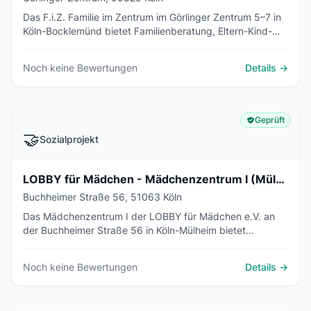
Das F.i.Z. Familie im Zentrum im Görlinger Zentrum 5–7 in
Köln-Bocklemünd bietet Familienberatung, Eltern-Kind-
Gruppen, Babysprechstunde und Kleiderkammer. Träger:
Stadt Köln, Stiftung Leuchtfeuer, wir für pänz e.V.
Noch keine Bewertungen
Details →
Geprüft
🤝
Sozialprojekt
LOBBY für Mädchen - Mädchenzentrum I (Mülheim)
Buchheimer Straße 56, 51063 Köln
Das Mädchenzentrum I der LOBBY für Mädchen e.V. an
der Buchheimer Straße 56 in Köln-Mülheim bietet
Mädchen ab 10 Jahren einen offenen Treff mit Freizeit-
und Bildungsangeboten sowie Beratung.
Noch keine Bewertungen
Details →