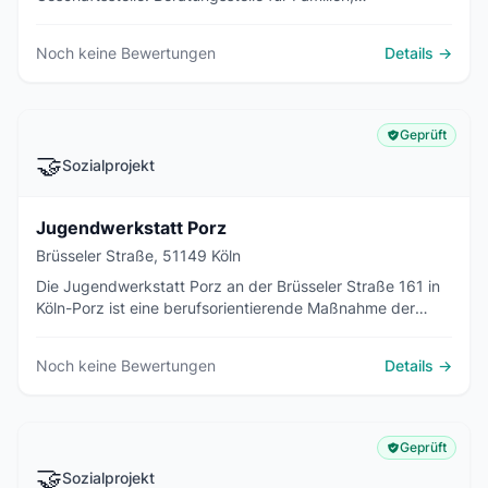
Familienentlastender Dienst, Jugendhilfe und der JULE-
Club für Freizeit und Ferien sind hier angesiedelt.
Noch keine Bewertungen
Details →
Geprüft
🤝
Sozialprojekt
Jugendwerkstatt Porz
Brüsseler Straße, 51149 Köln
Die Jugendwerkstatt Porz an der Brüsseler Straße 161 in
Köln-Porz ist eine berufsorientierende Maßnahme der
JobWerk Porz gGmbH für Jugendliche von 16 bis 21
Jahren mit den Werkbereichen Holz und Farbe.
Noch keine Bewertungen
Details →
Geprüft
🤝
Sozialprojekt