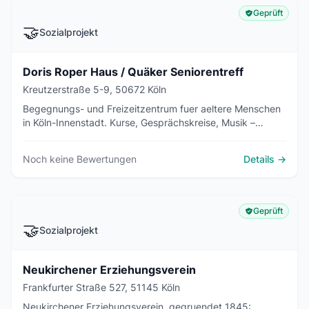
Geprüft
🤝
Sozialprojekt
Doris Roper Haus / Quäker Seniorentreff
Kreutzerstraße 5-9, 50672 Köln
Begegnungs- und Freizeitzentrum fuer aeltere Menschen
in Köln-Innenstadt. Kurse, Gesprächskreise, Musik –
aktives Altern im Doris Roper Haus des Quaeker-
Nachbarschaftsheims.
Noch keine Bewertungen
Details →
Geprüft
🤝
Sozialprojekt
Neukirchener Erziehungsverein
Frankfurter Straße 527, 51145 Köln
Neukirchener Erziehungsverein, gegruendet 1845: