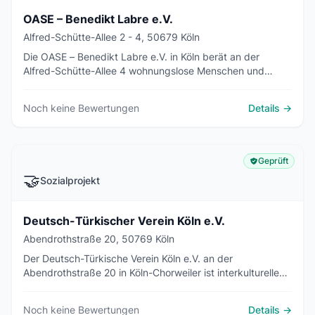
OASE – Benedikt Labre e.V.
Alfred-Schütte-Allee 2 - 4, 50679 Köln
Die OASE – Benedikt Labre e.V. in Köln berät an der
Alfred-Schütte-Allee 4 wohnungslose Menschen und
bietet Kontaktstelle, Essen und Trinken, Kleidung, Post-
und Kontoadresse, Straßensozialarbeit und Wohnprojekte.
Noch keine Bewertungen
Details →
Geprüft
🤝
Sozialprojekt
Deutsch-Türkischer Verein Köln e.V.
Abendrothstraße 20, 50769 Köln
Der Deutsch-Türkische Verein Köln e.V. an der
Abendrothstraße 20 in Köln-Chorweiler ist interkulturelles
Zentrum und Bildungswerk: Deutsch- und
Integrationskurse, Elternbildung, Beratung, Senioren- und
Noch keine Bewertungen
Details →
Frauengruppen.