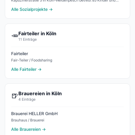
Kapuzinerstraße 5 in Köln-Weidenpesch betreut 85 Kinder und
gehört zum Familienzentrum MauNieWei mit Elter
Alle Sozialprojekte →
Fairteiler in Köln
🥕
11 Einträge
Fairteiler
Fair-Teiler / Foodsharing
Alle Fairteiler →
Brauereien in Köln
🍺
4 Einträge
Brauerei HELLER GmbH
Brauhaus / Brauerei
Alle Brauereien →