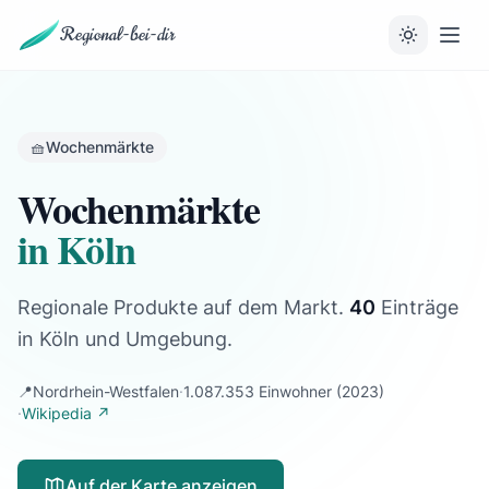
Regional-bei-dir
🧺
Wochenmärkte
Wochenmärkte
in Köln
Regionale Produkte auf dem Markt.
40
Einträge
in Köln und Umgebung.
📍
Nordrhein-Westfalen
·
1.087.353 Einwohner
(2023)
·
Wikipedia ↗
Auf der Karte anzeigen