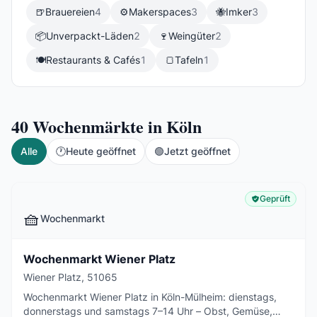
🍺
Brauereien
4
⚙️
Makerspaces
3
🐝
Imker
3
📦
Unverpackt-Läden
2
🍷
Weingüter
2
🍽️
Restaurants & Cafés
1
🍞
Tafeln
1
40
Wochenmärkte in Köln
Alle
🕐
Heute geöffnet
🟢
Jetzt geöffnet
Geprüft
🧺
Wochenmarkt
Wochenmarkt Wiener Platz
Wiener Platz, 51065
Wochenmarkt Wiener Platz in Köln-Mülheim: dienstags,
donnerstags und samstags 7–14 Uhr – Obst, Gemüse,