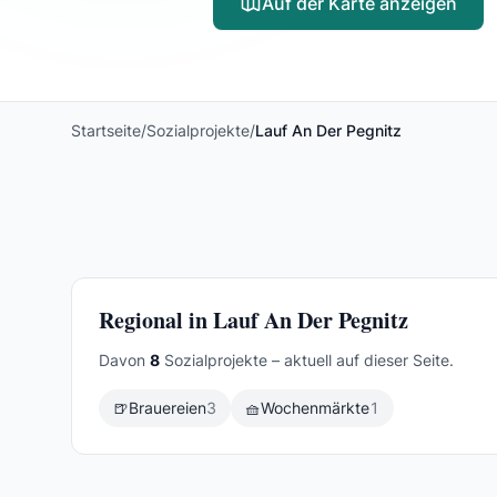
Auf der Karte anzeigen
Startseite
/
Sozialprojekte
/
Lauf An Der Pegnitz
Regional in Lauf An Der Pegnitz
Davon
8
Sozialprojekte – aktuell auf dieser Seite.
🍺
Brauereien
3
🧺
Wochenmärkte
1