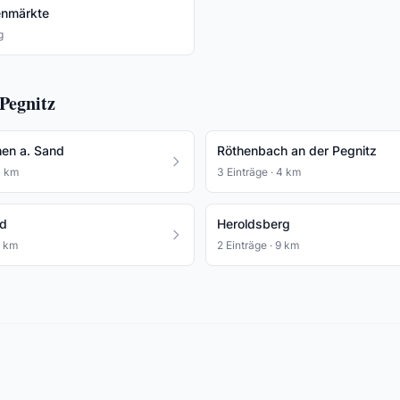
nmärkte
g
Pegnitz
hen a. Sand
Röthenbach an der Pegnitz
3 km
3 Einträge · 4 km
ld
Heroldsberg
8 km
2 Einträge · 9 km