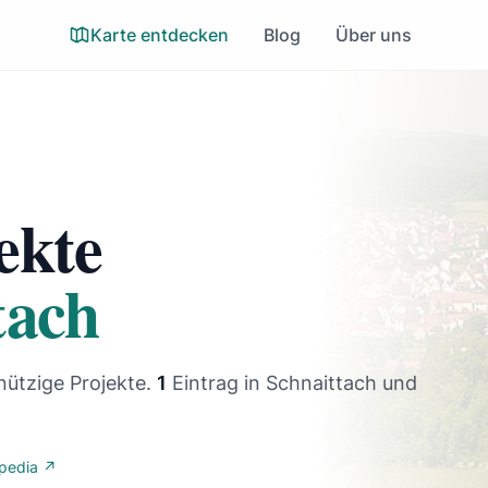
Karte entdecken
Blog
Über uns
ekte
tach
nützige Projekte.
1
Eintrag
in Schnaittach und
ipedia ↗