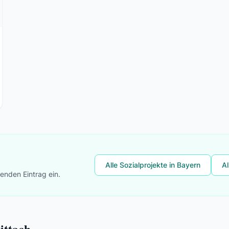
Alle Sozialprojekte in Bayern
Al
lenden Eintrag ein.
ittach