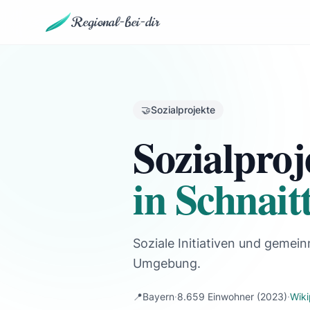
Regional-bei-dir
🤝
Sozialprojekte
Sozialproj
in Schnait
Soziale Initiativen und gemein
Umgebung.
📍
Bayern
·
8.659 Einwohner
(2023)
·
Wik