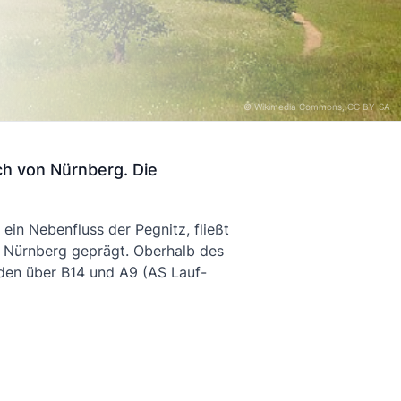
©
Wikimedia Commons
, CC BY-SA
ich von Nürnberg. Die
ein Nebenfluss der Pegnitz, fließt
n Nürnberg geprägt. Oberhalb des
nden über B14 und A9 (AS Lauf-