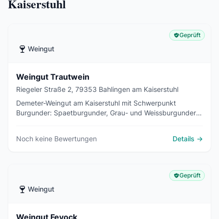
Kaiserstuhl
Geprüft
🍷
Weingut
Weingut Trautwein
Riegeler Straße 2, 79353 Bahlingen am Kaiserstuhl
Demeter-Weingut am Kaiserstuhl mit Schwerpunkt
Burgunder: Spaetburgunder, Grau- und Weissburgunder
sowie Chardonnay. Bio seit 1980, biodynamisch seit
2004. Hofverkauf Mo-Fr 15-18 Uhr, Sa 10-12 und 14-17
Noch keine Bewertungen
Details →
Uhr.
Geprüft
🍷
Weingut
Weingut Feyock