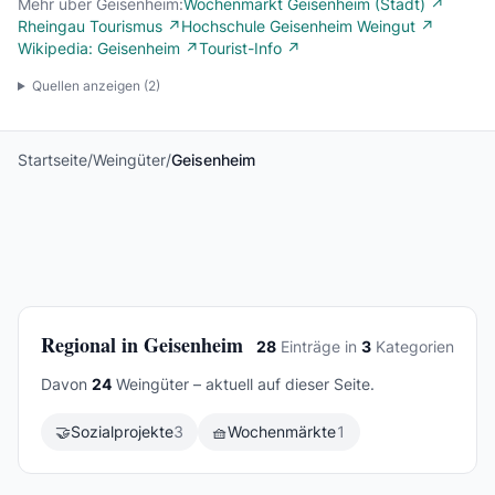
Mehr über Geisenheim:
Wochenmarkt Geisenheim (Stadt) ↗
Rheingau Tourismus ↗
Hochschule Geisenheim Weingut ↗
Wikipedia: Geisenheim ↗
Tourist-Info ↗
Quellen anzeigen (
2
)
Startseite
/
Weingüter
/
Geisenheim
Regional in Geisenheim
28
Einträge in
3
Kategorien
Davon
24
Weingüter – aktuell auf dieser Seite.
🤝
Sozialprojekte
3
🧺
Wochenmärkte
1