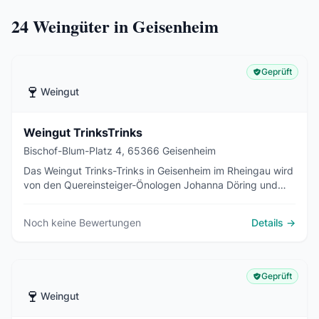
24
Weingüter in Geisenheim
Geprüft
🍷
Weingut
Weingut TrinksTrinks
Bischof-Blum-Platz 4, 65366 Geisenheim
Das Weingut Trinks-Trinks in Geisenheim im Rheingau wird
von den Quereinsteiger-Önologen Johanna Döring und
Matthias Friedel geführt. Auf 1,2 Hektar wächst
ausschließlich Riesling im ökologischen Ecovin-Anbau.
Noch keine Bewertungen
Details →
Geprüft
🍷
Weingut