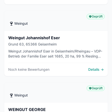
Geprüft
🍷
Weingut
Weingut Johannishof Eser
Grund 63, 65366 Geisenheim
Weingut Johannishof Eser in Geisenheim/Rheingau – VDP-
Betrieb der Familie Eser seit 1685, 20 ha, 99 % Riesling
aus Berglagen, Sekt per Flaschengärung, VDP.Große
Lagen Kläuserweg und Berg Rottland.
Noch keine Bewertungen
Details →
Geprüft
🍷
Weingut
WEINGUT GEORGE