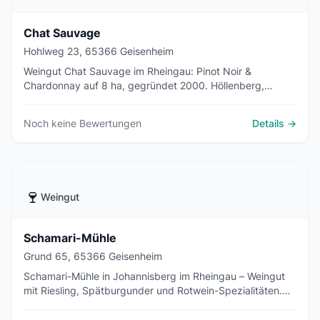
Chat Sauvage
Hohlweg 23, 65366 Geisenheim
Weingut Chat Sauvage im Rheingau: Pinot Noir &
Chardonnay auf 8 ha, gegründet 2000. Höllenberg,
Johannisberg Hölle, Clos de Schulz. Vinothek Fr–So 12–17
Uhr.
Noch keine Bewertungen
Details →
🍷
Weingut
Schamari-Mühle
Grund 65, 65366 Geisenheim
Schamari-Mühle in Johannisberg im Rheingau – Weingut
mit Riesling, Spätburgunder und Rotwein-Spezialitäten.
Gutsausschank mit Wild aus eigenem Revier und
Weinkeller-Events.