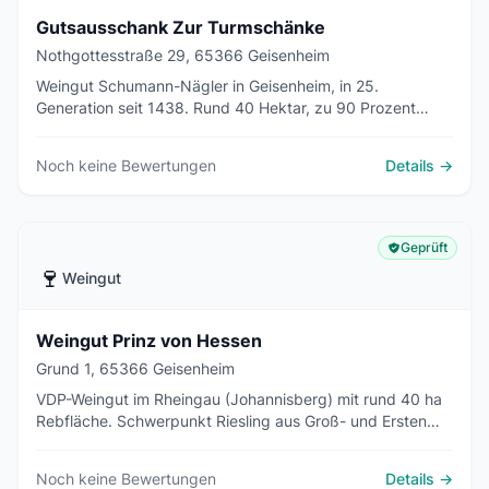
Gutsausschank Zur Turmschänke
Nothgottesstraße 29, 65366 Geisenheim
Weingut Schumann-Nägler in Geisenheim, in 25.
Generation seit 1438. Rund 40 Hektar, zu 90 Prozent
Riesling, dazu Spätburgunder. Mit Gutsausschank
Turmschänke und Terrasse mit Blick über Weinberge und
Noch keine Bewertungen
Details →
Rheintal.
Geprüft
🍷
Weingut
Weingut Prinz von Hessen
Grund 1, 65366 Geisenheim
VDP-Weingut im Rheingau (Johannisberg) mit rund 40 ha
Rebfläche. Schwerpunkt Riesling aus Groß- und Ersten
Lagen, Biobetrieb, Vinothek mit Direktverkauf.
Noch keine Bewertungen
Details →