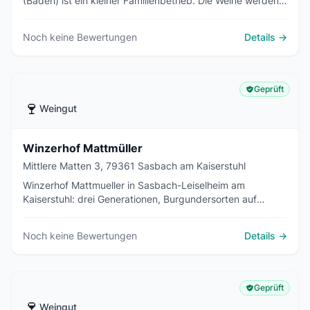
(Baden) ist ein kleiner Familienbetrieb. Die Weine werden
von Hand geerntet und wie vor 100 Jahren ausgebaut.
Noch keine Bewertungen
Details →
Geprüft
🍷
Weingut
Winzerhof Mattmüller
Mittlere Matten 3, 79361 Sasbach am Kaiserstuhl
Winzerhof Mattmueller in Sasbach-Leiselheim am
Kaiserstuhl: drei Generationen, Burgundersorten auf
Vulkanboden, Brennerei und Ferienwohnungen mit
Panoramablick.
Noch keine Bewertungen
Details →
Geprüft
🍷
Weingut