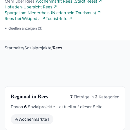
Mehr über Rees:
Wochenmarkt Rees (Stadt Rees) ↗
Hofladen-Übersicht Rees ↗
Spargel am Niederrhein (Niederrhein Tourismus) ↗
Rees bei Wikipedia ↗
Tourist-Info ↗
Quellen anzeigen (
3
)
Startseite
/
Sozialprojekte
/
Rees
Regional in Rees
7
Einträge in
2
Kategorien
Davon
6
Sozialprojekte – aktuell auf dieser Seite.
🧺
Wochenmärkte
1