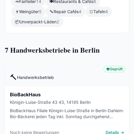
🥕
Fairteiler
14
🍽️
Restaurants & Cafés
8
🍷
Weingüter
5
🔧
Repair Cafés
4
🍞
Tafeln
4
📦
Unverpackt-Läden
2
7
Handwerksbetriebe in Berlin
Geprüft
🔨
Handwerksbetrieb
BioBackHaus
Königin-Luise-Straße 43 43, 14195 Berlin
BioBackHaus Filiale Königin-Luise-Straße in Berlin-Dahlem:
Bio-Bäckerei jeden Tag inkl. Sonntag durchgehend
geöffnet, rollstuhlgerecht.
Noch keine Bewertungen
Details →