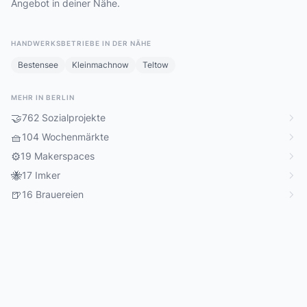
Angebot in deiner Nähe.
HANDWERKSBETRIEBE IN DER NÄHE
Bestensee
Kleinmachnow
Teltow
MEHR IN BERLIN
🤝
762 Sozialprojekte
🧺
104 Wochenmärkte
⚙️
19 Makerspaces
🐝
17 Imker
🍺
16 Brauereien