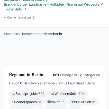
Brandenburger Landpartie - Hofläden ↗
Berlin auf Wikipedia ↗
Tourist-Info ↗
Quellen anzeigen (
2
)
Startseite
/
Handwerksbetriebe
/
Berlin
Regional in Berlin
961
Einträge in
12
Kategorien
Davon
6
Handwerksbetriebe – aktuell auf dieser Seite.
🤝
Sozialprojekte
762
🧺
Wochenmärkte
104
⚙️
Makerspaces
19
🐝
Imker
17
🍺
Brauereien
16