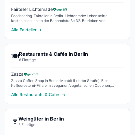
Fairteiler Lichtenrade
geprüft
Foodsharing-Fairteiler in Berlin-Lichtenrade: Lebensmittel
kostenlos teilen an der Bahnhofstraße 32. Betrieben von
foodsharing und dem Lebensmittelpunkt Lichten
Alle Fairteiler →
Restaurants & Cafés in Berlin
🍽️
8 Einträge
Zazza
geprüft
Zazza Coffee Shop in Berlin-Moabit (Lehrter Straße): Bio-
Kaffeerösterei-Filiale mit veganen/vegetarischen Optionen,
Kuchen, Mehrwegverpackung - täglich 7:30-19
Alle Restaurants & Cafés →
Weingüter in Berlin
🍷
5 Einträge