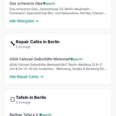
Das schwarze Glas
geprüft
Das schwarze Glas, Jonasstrasse 33, Berlin-Neukoelln -
Frankreich-Spezialist fuer Bio- und Naturweine. Pet Nat, Cremant,
Orangewein. Weinseminare. Mi-Fr 15-20,
Alle Weingüter →
Repair Cafés in Berlin
🔧
4 Einträge
AStA Fahrrad-Selbsthilfe-Werkstatt
geprüft
AStA Fahrrad-Selbsthilfe-Werkstatt BHT Berlin-Wedding: Di 8-11
Uhr & Do 13-16 Uhr, kostenlos - Werkzeug, Guides & Beratung für
Bremsen, Kassetten und mehr.
Alle Repair Cafés →
Tafeln in Berlin
🍞
4 Einträge
Berliner Tafel e.V.
geprüft