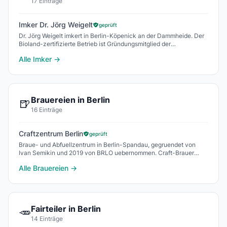
17 Einträge
Imker Dr. Jörg Weigelt
geprüft
Dr. Jörg Weigelt imkert in Berlin-Köpenick an der Dammheide. Der
Bioland-zertifizierte Betrieb ist Gründungsmitglied der
Genossenschaft Honigtreu und vermarktet
Alle Imker →
Brauereien in Berlin
🍺
16 Einträge
Craftzentrum Berlin
geprüft
Braue- und Abfuellzentrum in Berlin-Spandau, gegruendet von
Ivan Semikin und 2019 von BRLO uebernommen. Craft-Brauer
koennen ab 20 Hektoliter eigene Sude brauen
Alle Brauereien →
Fairteiler in Berlin
🥕
14 Einträge