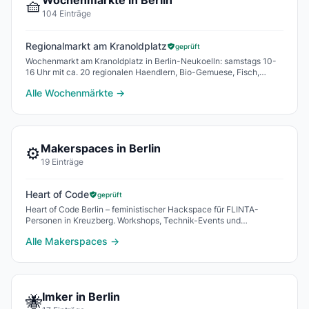
Wochenmärkte in Berlin
🧺
104 Einträge
Regionalmarkt am Kranoldplatz
geprüft
Wochenmarkt am Kranoldplatz in Berlin-Neukoelln: samstags 10-
16 Uhr mit ca. 20 regionalen Haendlern, Bio-Gemuese, Fisch,
Kaese und Live-Musik.
Alle Wochenmärkte →
Makerspaces in Berlin
⚙️
19 Einträge
Heart of Code
geprüft
Heart of Code Berlin – feministischer Hackspace für FLINTA-
Personen in Kreuzberg. Workshops, Technik-Events und
Gemeinschaft für Frauen und queere Menschen in d
Alle Makerspaces →
Imker in Berlin
🐝